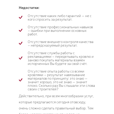
Недостатки:
Отсутствие каких либо гарантий — не с
кого спросить за результат.
ПОЗ
Отсутствие профессиональных навыков
– ошибки при выполнении основных
ВЫЗ
работ.
Отсутствие внешнего контроля качества
– непредсказуемый результат.
Отсутствие службы работы с
рекламациями – переделывать кровлю и
заново покупать материалы взамен
испорченных Вы будете за свой счёт.
Отсутствие опыта работы со всеми
кровлями – результат навязывание
материалов по принципу: это знаю —
значит хорошо, это не знаю — значит
плохо. Сколько раз Вы слышали эти слова
своих строителей?
Действительно, при всем многообразии услуг,
которые предлагаются сегодня отовсюду,
очень сложно сделать правильный выбор. Тем