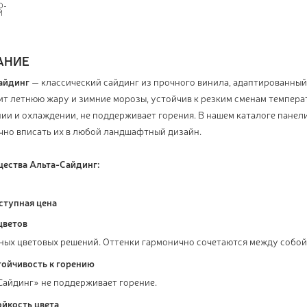
О-
Й
АНИЕ
айдинг
— классический сайдинг из прочного винила, адаптированный
т летнюю жару и зимние морозы, устойчив к резким сменам температ
ии и охлаждении, не поддерживает горения. В нашем каталоге панели
чно вписать их в любой ландшафтный дизайн.
ества Альта-Сайдинг:
ступная цена
цветов
тных цветовых решений. Оттенки гармонично сочетаются между собо
тойчивость к горению
Сайдинг» не поддерживает горение.
ойкость цвета