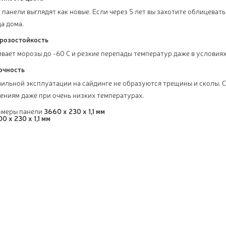
 панели выглядят как новые. Если через 5 лет вы захотите облицевать
а дома.
розостойкость
вает морозы до -60 С и резкие перепады температур даже в условия
очность
вильной эксплуатации на сайдинге не образуются трещины и сколы. 
ениям даже при очень низких температурах.
змеры панели
3660 x 230 x 1,1 мм
0 x 230 x 1,1 мм