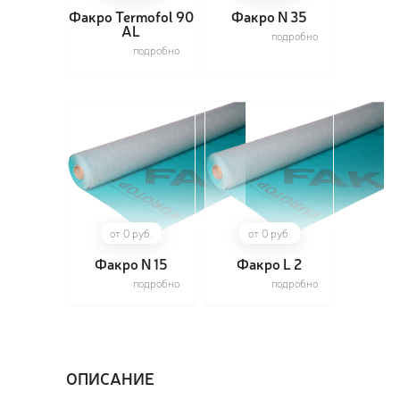
Факро Termofol 90
Факро N 35
AL
подробно
подробно
ПОЗ
ВЫЗ
от 0 руб.
от 0 руб.
Факро N 15
Факро L 2
подробно
подробно
ОПИСАНИЕ