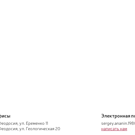
фисы
Электронная п
Феодосия, ул. Еременко 11
sergey.ananin.19
 Феодосия, ул. Геологическая 20
написать нам