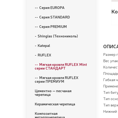
Серия EUROPA
Ко
Серия STANDARD
Серия PREMIUM
Shinglas (Технониколь)
Katepal
ОПИС
Размер г
RUFLEX
Вес упако
Мягкая кровля RUFLEX Mint
Количест
серии СТАНДАРТ
Площадь 
Мягкая кровля RUFLEX
Гибкая 
серии ПРЕМИУМ
Применен
Цементно — песчаная
Тип бит
черепица
Тип осн
Керамическая черепица
Тип верх
Нижний 
Композитная
металлочерепица