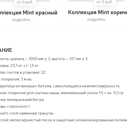
от 0 руб.
от 0 руб.
Коллекция Mint корич
ллекция Mint красный
подробно
подробно
АНИЕ
онта: ширина — 1000 мм ± 3, высота — 317 мм ± 3
вки: 23,7 кг +/- 1,5 кг
во гонтов в упаковке: 22
покрытия: 3 м.кв.
черепица из минерал-битума, самоклеящаяся нижняя поверхность
ие: покрытие для скатных крыш, минимальный уклон 1:5 = ок. 11,3 гр
ума: минеральный битум
овы: стеклохолст
него слоя: каменные гранулы
слой: мелкозернистый песок и защитная силиконизированная полим