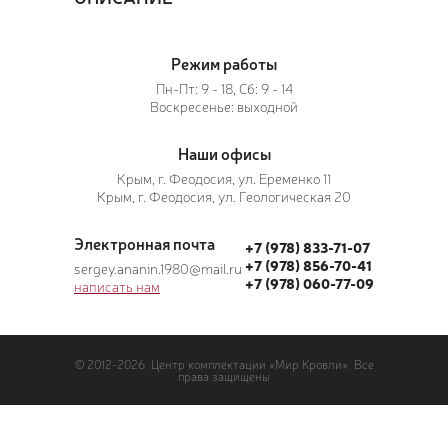
Режим работы
Пн-Пт: 9 - 18, Сб: 9 - 14
ПОЗ
Воскресенье: выходной
ВЫЗ
Наши офисы
Крым, г. Феодосия, ул. Еременко 11
Крым, г. Феодосия, ул. Геологическая 20
Электронная почта
+7 (978) 833-71-07
+7 (978) 856-70-41
sergey.ananin.1980@mail.ru
+7 (978) 060-77-09
написать нам
© 2012-2026. Центр комплектации «Мир Кровли». Все
права защищены