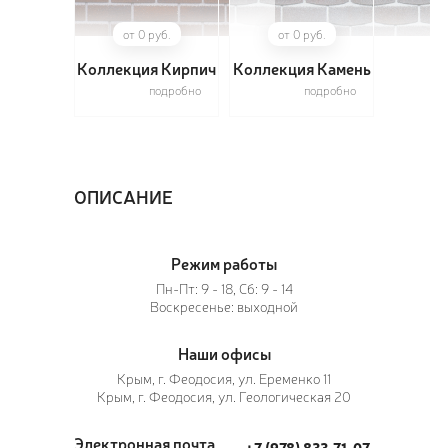
от 0 руб.
от 0 руб.
Коллекция Кирпич
Коллекция Камень
подробно
подробно
ПОЗ
ВЫЗ
ОПИСАНИЕ
Режим работы
Пн-Пт: 9 - 18, Сб: 9 - 14
Воскресенье: выходной
Наши офисы
Крым, г. Феодосия, ул. Еременко 11
Крым, г. Феодосия, ул. Геологическая 20
Электронная почта
+7 (978) 833-71-07