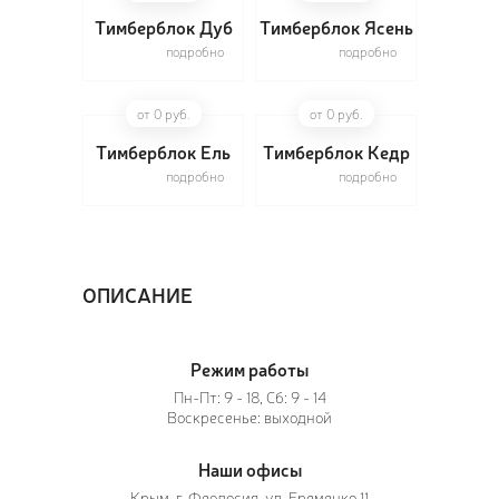
Тимберблок Дуб
Тимберблок Ясень
подробно
подробно
ПОЗ
от 0 руб.
от 0 руб.
ВЫЗ
Тимберблок Ель
Тимберблок Кедр
подробно
подробно
ОПИСАНИЕ
Режим работы
Пн-Пт: 9 - 18, Сб: 9 - 14
Воскресенье: выходной
Наши офисы
Крым, г. Феодосия, ул. Еременко 11