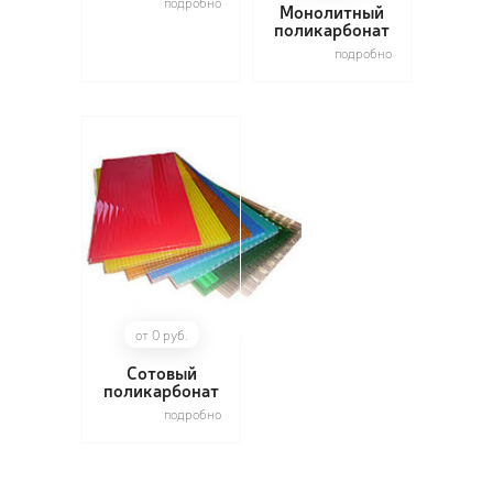
подробно
Монолитный
поликарбонат
подробно
ПОЗ
ВЫЗ
от 0 руб.
Сотовый
поликарбонат
подробно