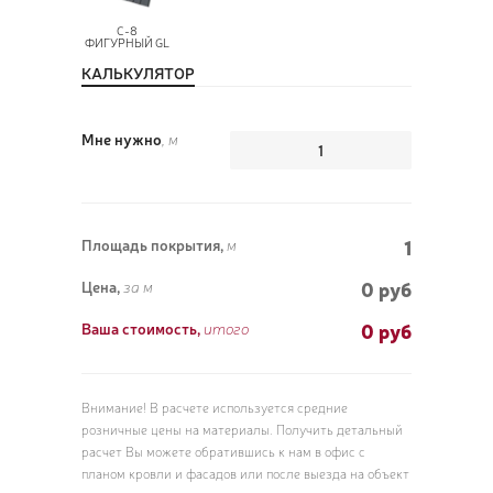
С-8
ФИГУРНЫЙ GL
КАЛЬКУЛЯТОР
ПОЗ
Мне нужно
, м
ВЫЗ
1
Площадь покрытия,
м
0 руб
Цена,
за м
0
руб
Ваша стоимость,
итого
Внимание! В расчете используется средние
розничные цены на материалы. Получить детальный
расчет Вы можете обратившись к нам в офис с
планом кровли и фасадов или после выезда на объект