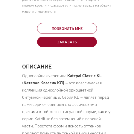
планом кровли и фасадов или после выезда на объект
нашего специалиста.
ПОЗВОНИТЬ МНЕ
ЗАКАЗАТЬ
ОПИСАНИЕ
Однослойная черепица
Katepal Classic KL
(Катепал Классик КЛ)
– это классическая
коллекция однослойной одноцветной
битумной черепицы. Серия KL – являет перед
нами серию черепицы с классическими
цветами в той же шестигранной форме, как и у
серии Katrili но без затемнений в верхней
части. Простота форм и ясность оттенков
придают дому стиль тонкой изысканности и