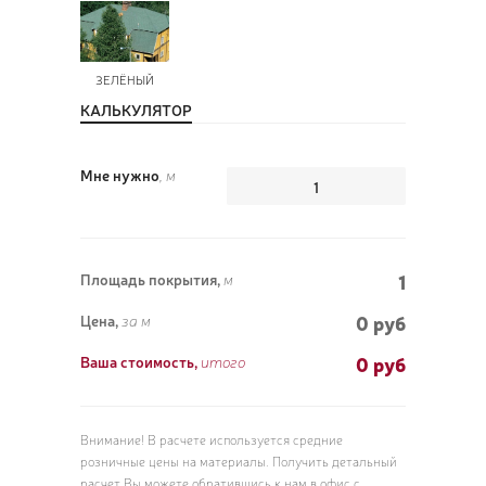
ЗЕЛЁНЫЙ
КАЛЬКУЛЯТОР
Мне нужно
, м
1
Площадь покрытия,
м
0 руб
Цена,
за м
0
руб
Ваша стоимость,
итого
Внимание! В расчете используется средние
розничные цены на материалы. Получить детальный
расчет Вы можете обратившись к нам в офис с