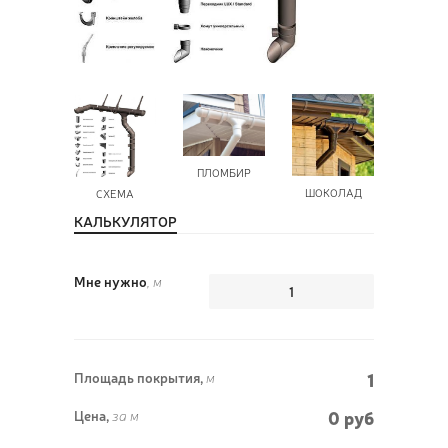
ПОЗ
ВЫЗ
ПЛОМБИР
ШОКОЛАД
СХЕМА
КАЛЬКУЛЯТОР
Мне нужно
, м
1
Площадь покрытия,
м
0 руб
Цена,
за м