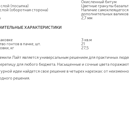
Окисленный битум
 слой (посыпка)
Цветные гранулы базальт
слой (оборотная сторона)
Наличие самоклеящегося
дополнительных валиков 
а
2,7 мм
ИТЕЛЬНЫЕ ХАРАКТЕРИСТИКИ
паковке
3 кв.м
во гонтов в пачке, шт.
21
овки, кг
27,5
емили Лайт является универсальным решением для практичных людей
черепицу для любого бюджета. Насыщенные и сочные цвета поражают
урной идеи найдется свое решение в четырех нарезках: от неизменн
одного решения.