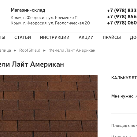
Магазин-склад
+7 (978) 833
+7 (978) 856
Крым, г. Феодосия, ул. Еременко 11
+7 (978) 06
Крым, г. Феодосия, ул. Геологическая 20
ТЫ
СТАТЬИ
ИНСТРУКЦИИ
АКЦИИ
ПРАЙСЫ
ДО
епица
RoofShield
Фемели Лайт Американ
ли Лайт Американ
КАЛЬКУЛЯ
Мне нужно
, 
Площадь пок
Цена,
за м