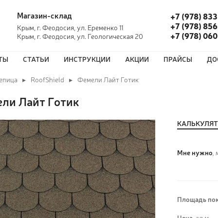
Магазин-склад
+7 (978) 833
+7 (978) 856
Крым, г. Феодосия, ул. Еременко 11
+7 (978) 06
Крым, г. Феодосия, ул. Геологическая 20
ТЫ
СТАТЬИ
ИНСТРУКЦИИ
АКЦИИ
ПРАЙСЫ
ДО
епица
RoofShield
Фемели Лайт Готик
ли Лайт Готик
КАЛЬКУЛЯ
Мне нужно
, 
Площадь пок
Цена,
за м