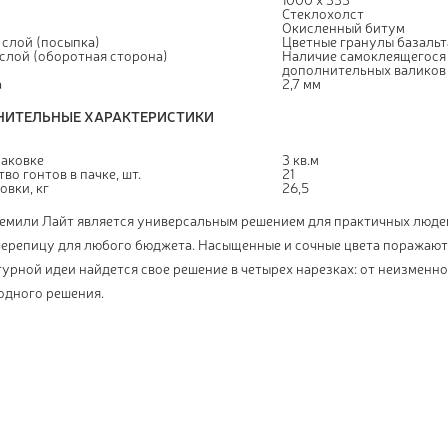
Стеклохолст
Окисленный битум
 слой (посыпка)
Цветные гранулы базальт
слой (оборотная сторона)
Наличие самоклеящегося
дополнительных валиков 
а
2,7 мм
ИТЕЛЬНЫЕ ХАРАКТЕРИСТИКИ
паковке
3 кв.м
во гонтов в пачке, шт.
21
овки, кг
26,5
емили Лайт является универсальным решением для практичных людей
черепицу для любого бюджета. Насыщенные и сочные цвета поражают
урной идеи найдется свое решение в четырех нарезках: от неизменн
одного решения.