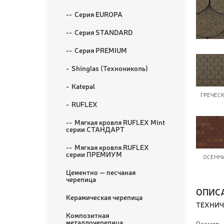
Серия EUROPA
Серия STANDARD
Серия PREMIUM
Shinglas (Технониколь)
Katepal
ГРЕЧЕС
RUFLEX
Мягкая кровля RUFLEX Mint
серии СТАНДАРТ
Мягкая кровля RUFLEX
серии ПРЕМИУМ
ОСЕНН
Цементно — песчаная
черепица
ОПИС
Керамическая черепица
ТЕХНИЧ
Композитная
металлочерепица
Размер