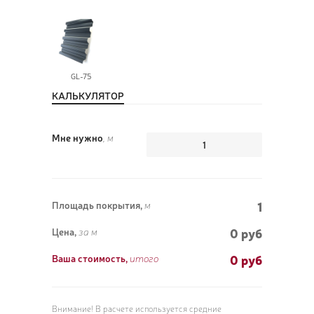
ПОЗ
GL-75
ВЫЗ
КАЛЬКУЛЯТОР
Мне нужно
, м
1
Площадь покрытия,
м
0 руб
Цена,
за м
0
руб
Ваша стоимость,
итого
Внимание! В расчете используется средние