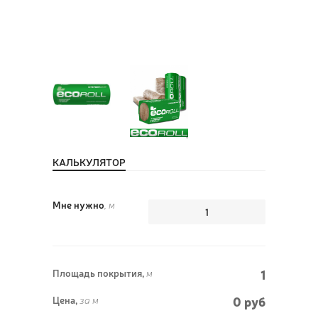
ПОЗ
ВЫЗ
КАЛЬКУЛЯТОР
Мне нужно
, м
1
Площадь покрытия,
м
0 руб
Цена,
за м