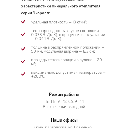
характеристики минерального утеплителя
серии Экоролл:
удельная плотность — 13 кг/м³;
теплопроводность в сухом состоянии —
0,038 Вт/(м.К), в процессе эксплуатации
— 0,044 Вт/(м.К);
толщина в распрямленном положении —
50 мм, модульная ширина — 122 см;
площадь теплоизоляции в рулоне — 20
м²;
максимально допустимая температура —
+200°С.
Режим работы
Пн-Пт: 9 - 18, Сб: 9 - 14
Воскресенье: выходной
Наши офисы
Крым, г. Феодосия, ул. Еременко 11