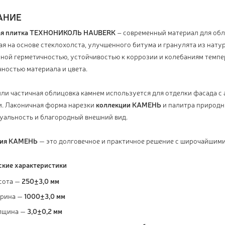
АНИЕ
ая плитка ТЕХНОНИКОЛЬ HAUBERK
– современный материал для обл
я на основе стеклохолста, улучшенного битума и гранулята из нату
ной герметичностью, устойчивостью к коррозии и колебаниям темпе
ностью материала и цвета.
ли частичная облицовка камнем используется для отделки фасада с а
и. Лаконичная форма нарезки
коллекции КАМЕНЬ
и палитра природн
уальность и благородный внешний вид.
ция КАМЕНЬ
— это долговечное и практичное решение с широчайшим
ские характеристики
сота —
250±3,0 мм
рина —
1000±3,0 мм
лщина —
3,0±0,2 мм