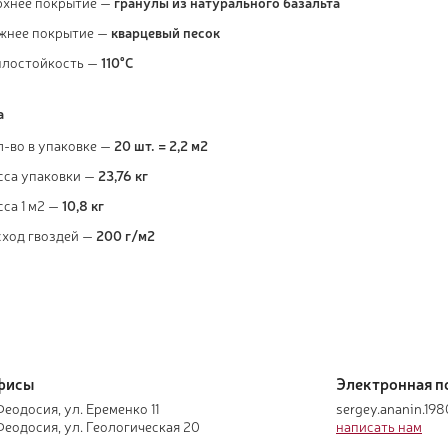
рхнее покрытие —
гранулы из натурального базальта
жнее покрытие —
кварцевый песок
плостойкость —
110°C
а
л-во в упаковке —
20 шт. = 2,2 м2
сса упаковки —
23,76 кг
са 1 м2 —
10,8 кг
сход гвоздей —
200 г/м2
фисы
Электронная п
Феодосия, ул. Еременко 11
sergey.ananin.19
 Феодосия, ул. Геологическая 20
написать нам