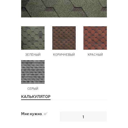
ПОЗ
ВЫЗ
ЗЕЛЁНЫЙ
КОРИЧНЕВЫЙ
КРАСНЫЙ
СЕРЫЙ
КАЛЬКУЛЯТОР
Мне нужно
, м
2