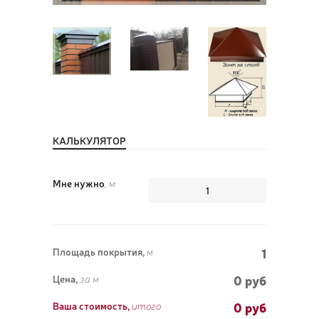
ПОЗ
ВЫЗ
КАЛЬКУЛЯТОР
Мне нужно
, м
1
Площадь покрытия,
м
0 руб
Цена,
за м
0
руб
Ваша стоимость,
итого