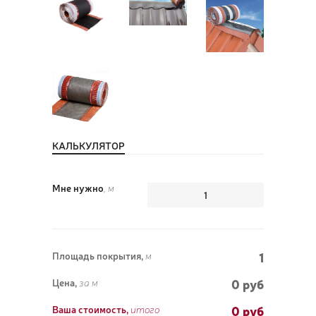
ПОЗ
ВЫЗ
КАЛЬКУЛЯТОР
Мне нужно
, м
1
Площадь покрытия,
м
0 руб
Цена,
за м
0
руб
Ваша стоимость,
итого