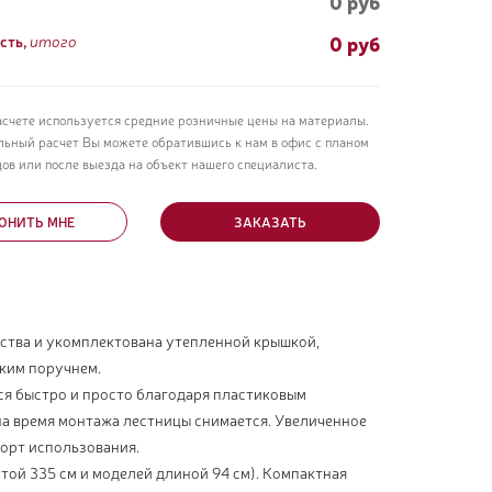
0 руб
0
руб
сть,
итого
асчете используется средние розничные цены на материалы.
льный расчет Вы можете обратившись к нам в офис с планом
ов или после выезда на объект нашего специалиста.
ОНИТЬ МНЕ
ЗАКАЗАТЬ
ества и укомплектована утепленной крышкой,
ким поручнем.
я быстро и просто благодаря пластиковым
на время монтажа лестницы снимается. Увеличенное
орт использования.
той 335 см и моделей длиной 94 см). Компактная