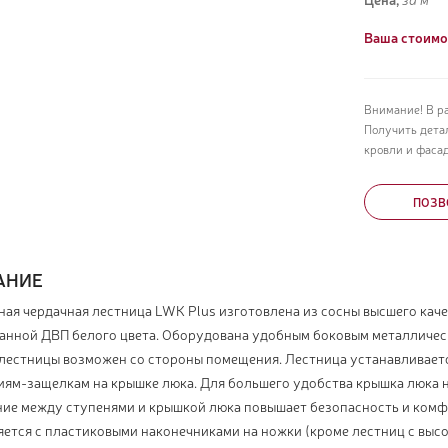
Ваша стоимо
Внимание! В р
Получить дета
кровли и фасад
ПОЗВ
АНИЕ
ная чердачная лестница LWK Plus изготовлена из сосны высшего кач
анной ДВП белого цвета. Оборудована удобным боковым металличес
лестницы возможен со стороны помещения. Лестница устанавливаетс
иям-защелкам на крышке люка. Для большего удобства крышка люка 
ние между ступенями и крышкой люка повышает безопасность и комф
ется с пластиковыми наконечниками на ножки (кроме лестниц с высо