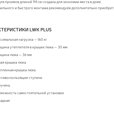
ля проемов длиной 94 см создана для экономии места в доме.
вильного и быстрого монтажа рекомендуем дополнительно приобрет
КТЕРИСТИКИ LWK PLUS
симальная нагрузка — 160 кг
лщина утеплителя в крышке люка — 30 мм
лщина люка — 36 мм
лая крышка люка
епленная крышка люка
отивоскользящие ступени
ручень
зможность самостоятельной установки
ладная