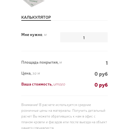
КАЛЬКУЛЯТОР
ПОЗ
Мне нужно
, м
ВЫЗ
1
Площадь покрытия,
м
0 руб
Цена,
за м
0
руб
Ваша стоимость,
итого
Внимание! В расчете используется средние
розничные цены на материалы. Получить детальный
расчет Вы можете обратившись к нам в офис с
планом кровли и фасадов или после выезда на объект
нашего специалиста.