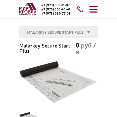
+7 (978) 833-71-07
+7 (978) 856-70-41
+7 (978) 060-77-09
MALARKEY SECURE START PLUS
0
руб./
Malarkey Secure Start
Plus
м