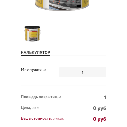
ПОЗ
ВЫЗ
КАЛЬКУЛЯТОР
Мне нужно
, м
1
Площадь покрытия,
м
0 руб
Цена,
за м
0
руб
Ваша стоимость,
итого