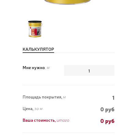
ПОЗ
ВЫЗ
КАЛЬКУЛЯТОР
Мне нужно
, м
1
Площадь покрытия,
м
0 руб
Цена,
за м
0
руб
Ваша стоимость,
итого