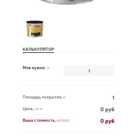
ПОЗ
ВЫЗ
КАЛЬКУЛЯТОР
Мне нужно
, м
1
Площадь покрытия,
м
0 руб
Цена,
за м
0
руб
Ваша стоимость,
итого