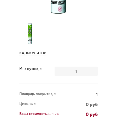
ПОЗ
ВЫЗ
КАЛЬКУЛЯТОР
Мне нужно
, м
1
Площадь покрытия,
м
0 руб
Цена,
за м
0
руб
Ваша стоимость,
итого