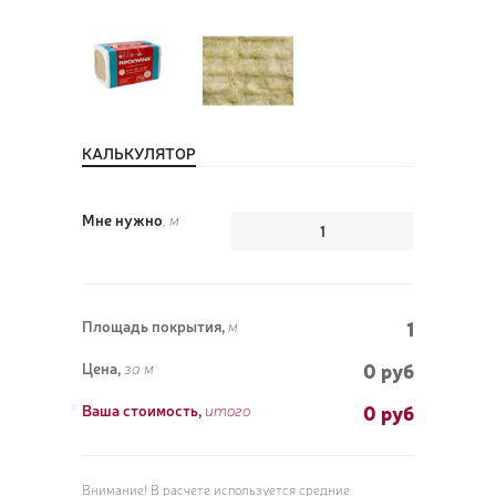
ПОЗ
ВЫЗ
КАЛЬКУЛЯТОР
Мне нужно
, м
1
Площадь покрытия,
м
0 руб
Цена,
за м
0
руб
Ваша стоимость,
итого
Внимание! В расчете используется средние