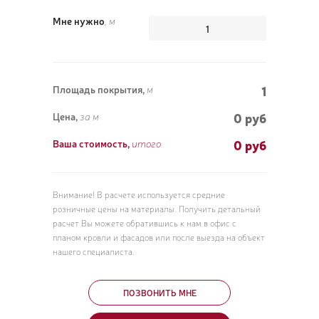
Мне нужно
, м
ПОЗ
1
Площадь покрытия,
м
ВЫЗ
0 руб
Цена,
за м
0
руб
Ваша стоимость,
итого
Внимание! В расчете используется средние
розничные цены на материалы. Получить детальный
расчет Вы можете обратившись к нам в офис с
планом кровли и фасадов или после выезда на объект
нашего специалиста.
ПОЗВОНИТЬ МНЕ