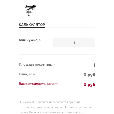
КАЛЬКУЛЯТОР
ПОЗ
ВЫЗ
Мне нужно
, м
1
Площадь покрытия,
м
0 руб
Цена,
за м
0
руб
Ваша стоимость,
итого
Внимание! В расчете используется средние
розничные цены на материалы. Получить детальный
расчет Вы можете обратившись к нам в офис с