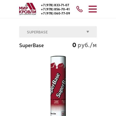
+7 (978) 833-71-07
+7 (978) 856-70-41
+7 (978) 060-77-09
SUPERBASE
0
руб./м
SuperBase