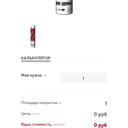
ПОЗ
ВЫЗ
КАЛЬКУЛЯТОР
Мне нужно
, м
1
Площадь покрытия,
м
0 руб
Цена,
за м
0
руб
Ваша стоимость,
итого