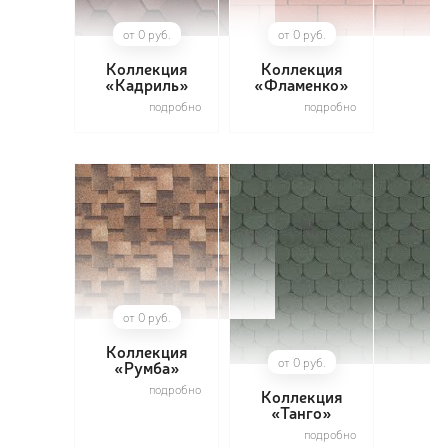
от 0 руб.
от 0 руб.
Коллекция
Коллекция
«Кадриль»
«Фламенко»
ПОЗ
подробно
подробно
ВЫЗ
от 0 руб.
Коллекция
от 0 руб.
«Румба»
подробно
Коллекция
«Танго»
подробно